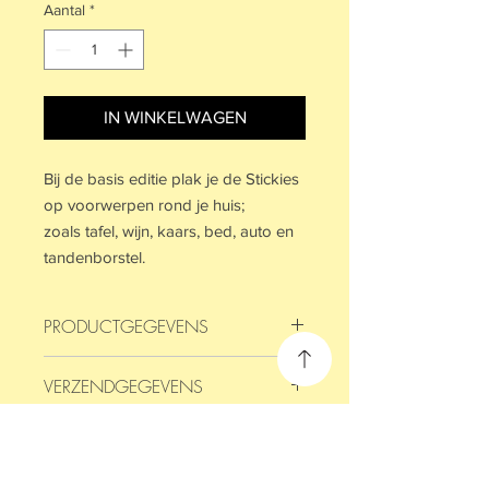
Aantal
*
IN WINKELWAGEN
Bij de basis editie plak je de Stickies
op voorwerpen rond je huis;
zoals tafel, wijn, kaars, bed, auto en
tandenborstel.
PRODUCTGEGEVENS
Ieder blokje bevat 50 vellen met 50
VERZENDGEGEVENS
verschillende woorden.
Het blokje is 50x75 cm.
Op werkdagen voor 14:00 besteld,
binnen 2 werkdagen in huis.