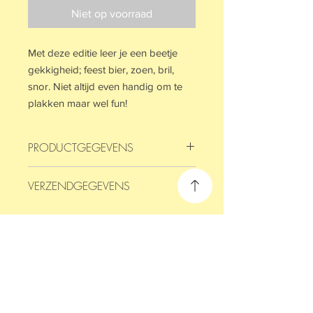
Niet op voorraad
Met deze editie leer je een beetje
gekkigheid; feest bier, zoen, bril,
snor. Niet altijd even handig om te
plakken maar wel fun!
PRODUCTGEGEVENS
Ieder blokje bevat 50 vellen met 50
VERZENDGEGEVENS
verschillende woorden.
Het blokje is 50x75 cm.
Op werkdagen voor 15:00 besteld, de
volgende dag in huis.