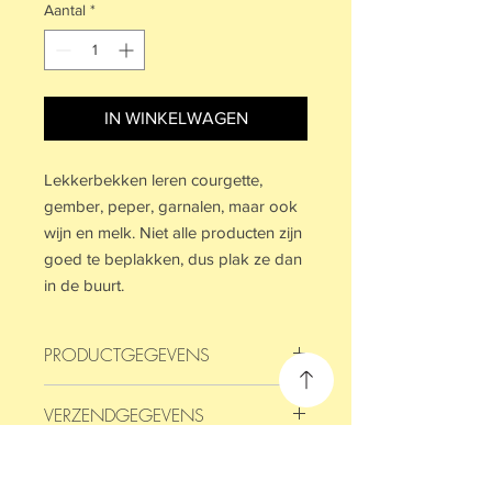
Aantal
*
IN WINKELWAGEN
Lekkerbekken leren courgette,
gember, peper, garnalen, maar ook
wijn en melk. Niet alle producten zijn
goed te beplakken, dus plak ze dan
in de buurt.
PRODUCTGEGEVENS
Ieder blokje bevat 50 vellen met 50
VERZENDGEGEVENS
verschillende woorden.
Het blokje is 50x75 cm.
Op werkdagen voor 14:00 besteld,
binnen 2 werkdagen in huis.