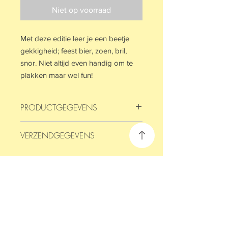
Niet op voorraad
Met deze editie leer je een beetje
gekkigheid; feest bier, zoen, bril,
snor. Niet altijd even handig om te
plakken maar wel fun!
PRODUCTGEGEVENS
Ieder blokje bevat 50 vellen met 50
VERZENDGEGEVENS
verschillende woorden.
Het blokje is 50x75 cm.
Op werkdagen voor 15:00 besteld, de
volgende dag in huis.